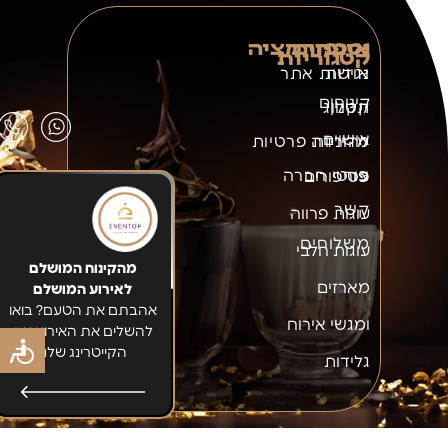
נספחים
אינפורמציה
קטגוריות
אודות
נגישות אתר
קינוחים
תקנון
קטלוג
אישיים
להורדה
מדיניות פרטיות
צור
פרטי חברה
פטיפורים
קשר
עוגות פרווה
משלוחים
עוגות חלבי
מהקינוח המושלם
מארזים
לאירוע המושלם
אהבתם את הטעם? בואו
ומגשי אירוח
להשלים את האירוע עם
הקייטרינג שלנו
גלידות