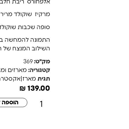
אלפחורס ריבת חלב 
מרקיז שוקולד מריר 
סופה שכבות שוקולד ו
התמונה להמחשה בלב
השילוב המנצח של הט
מק"ט:
369
קטגוריה:
מארזים ומג
תגית
מארז|אקסטרה
₪
139.00
הוספה 